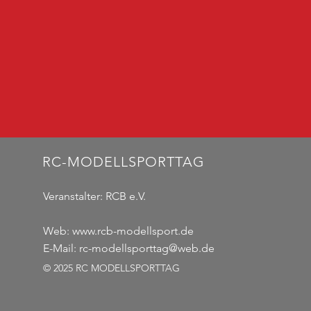
RC-MODELLSPORTTAG
Veranstalter:
RCB e.V.
Web:
www.rcb-modellsport.de
E-Mail:
rc-modellsporttag@web.de
© 2025 RC MODELLSPORTTAG