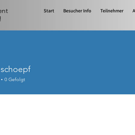
ent
Start
Besucher Info
Teilnehmer
A
!
 schoepf
0
Gefolgt