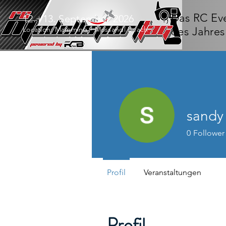
Das RC Ev
12.+13. September 2026
Location: Mamming - Mossandl Beach
des Jahres
sandy
0
Follower
Profil
Veranstaltungen
Profil