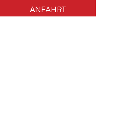
ANFAHRT
RC-MODELLSPORTTAG
Veranstalter:
RCB e.V.
Web:
www.rcb-modellsport.de
E-Mail:
rc-modellsporttag@web.de
© 2025 RC MODELLSPORTTAG
RCM SOCIALS