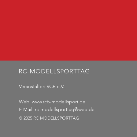
RC-MODELLSPORTTAG
Veranstalter:
RCB e.V.
Web:
www.rcb-modellsport.de
E-Mail:
rc-modellsporttag@web.de
© 2025 RC MODELLSPORTTAG