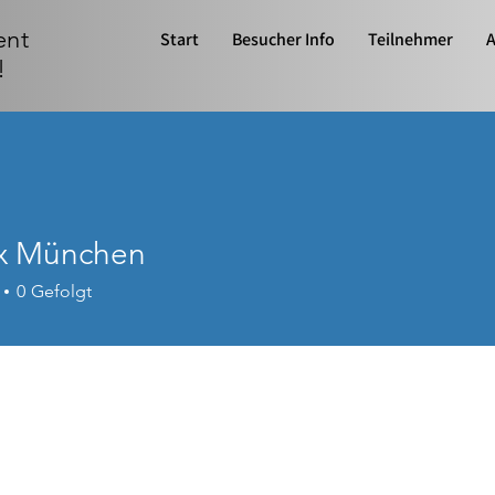
ent
Start
Besucher Info
Teilnehmer
A
!
x München
0
Gefolgt