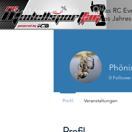
Das RC Ev
12.+13. September 2026
Location: Mamming - Mossandl Beach
des Jahres
Phöni
0
Follower
Profil
Veranstaltungen
Profil