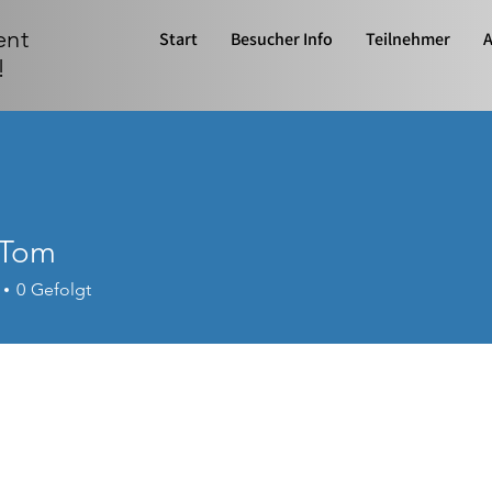
ent
Start
Besucher Info
Teilnehmer
A
!
_Tom
0
Gefolgt