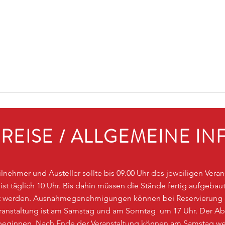
REISE / ALLGEMEINE IN
eilnehmer und Austeller sollte bis 09.00 Uhr des jeweiligen Vera
ist täglich 10 Uhr. Bis dahin müssen die Stände fertig aufgeb
rnt werden. Ausnahmegenehmigungen können bei Reservierung
Veranstaltung ist am Samstag und am Sonntag um 17 Uhr. Der A
 beginnen. Nach Ende der Veranstaltung können am Samstag wei