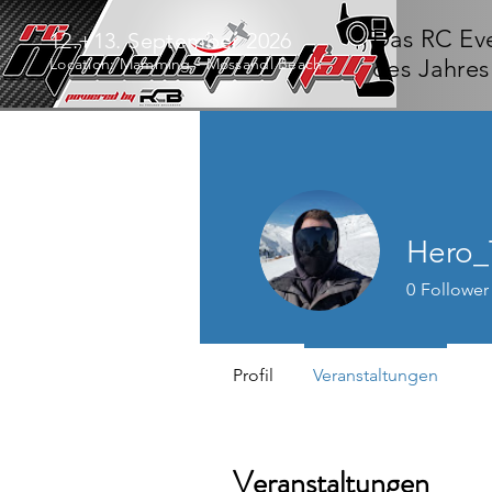
Das RC Ev
12.+13. September 2026
Location: Mamming - Mossandl Beach
des Jahres
Hero
0
Follower
Profil
Veranstaltungen
Veranstaltungen