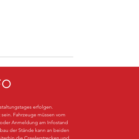
FO
nstaltungstages erfolgen.
aut sein. Fahrzeuge müssen vom
 oder Anmeldung am Infostand
bbau der Stände kann an beiden
terhin die Crawlerstrecken und