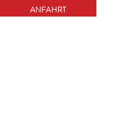
ANFAHRT
RC-MODELLSPORTTAG
Veranstalter:
RCB e.V.
Web:
www.rcb-modellsport.de
E-Mail:
rc-modellsporttag@web.de
© 2025 RC MODELLSPORTTAG
RCM SOCIALS