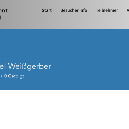
ent
Start
Besucher Info
Teilnehmer
A
!
el Weißgerber
0
Gefolgt