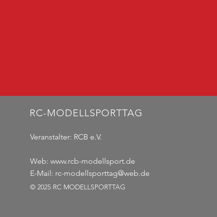
RC-MODELLSPORTTAG
Veranstalter:
RCB e.V.
Web:
www.rcb-modellsport.de
E-Mail:
rc-modellsporttag@web.de
© 2025 RC MODELLSPORTTAG