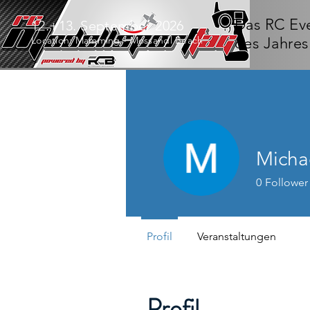
Das RC Ev
12.+13. September 2026
Location: Mamming - Mossandl Beach
des Jahres
Micha
0
Follower
Profil
Veranstaltungen
Profil