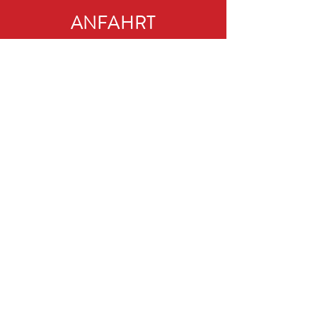
ANFAHRT
RC-MODELLSPORTTAG
Veranstalter:
RCB e.V.
Web:
www.rcb-modellsport.de
E-Mail:
rc-modellsporttag@web.de
© 2025 RC MODELLSPORTTAG
RCM SOCIALS