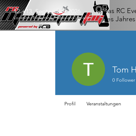
Das RC Ev
12.+13. September 2026
Location: Mamming - Mossandl Beach
des Jahres
Tom H
0
Follower
Profil
Veranstaltungen