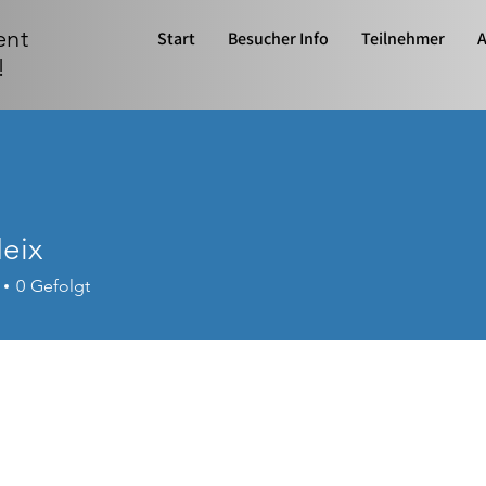
ent
Start
Besucher Info
Teilnehmer
A
!
eix
0
Gefolgt