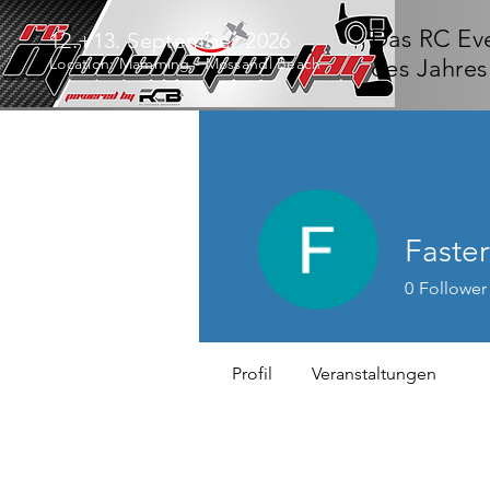
Das RC Ev
12.+13. September 2026
Location: Mamming - Mossandl Beach
des Jahres
Faster
0
Follower
Profil
Veranstaltungen