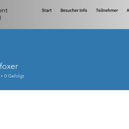
ent
Start
Besucher Info
Teilnehmer
A
!
foxer
0
Gefolgt