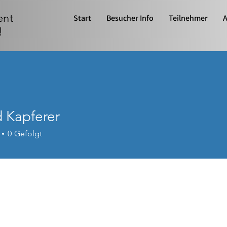
ent
Start
Besucher Info
Teilnehmer
A
!
d Kapferer
0
Gefolgt