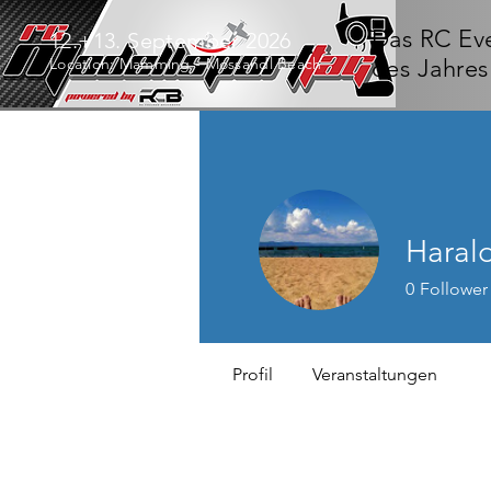
Das RC Ev
12.+13. September 2026
Location: Mamming - Mossandl Beach
des Jahres
Haral
0
Follower
Profil
Veranstaltungen