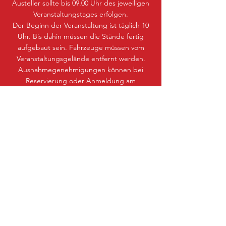
Austeller sollte bis 09.00 Uhr des jeweiligen
Veranstaltungstages erfolgen.
Der Beginn der Veranstaltung ist täglich 10
Uhr. Bis dahin müssen die Stände fertig
aufgebaut sein. Fahrzeuge müssen vom
Veranstaltungsgelände entfernt werden.
Ausnahmegenehmigungen können bei
Reservierung oder Anmeldung am
Infostand erteilt werden. Das Ende der
Veranstaltung ist am Samstag und am
Sonntag um 17 Uhr. Der Abbau der Stände
kann an beiden Veranstaltungstagen ab 17
Uhr beginnen. Nach Ende der
Veranstaltung können am Samstag weiterhin
die Crawlerstrecken und das Gewässer
befahren werden.
ANFAHRT