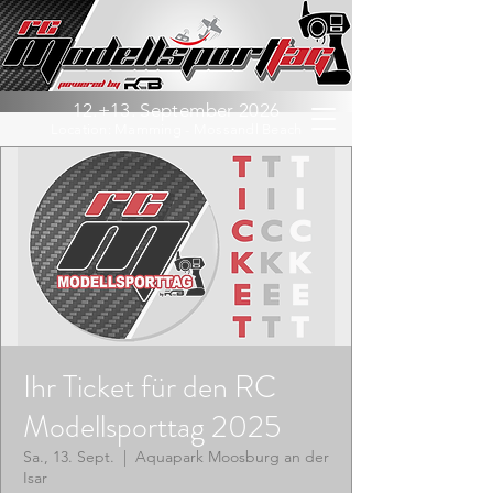
12.+13. September 2026
Location: Mamming - Mossandl Beach
Ihr Ticket für den RC
Modellsporttag 2025
Sa., 13. Sept.
  |  
Aquapark Moosburg an der
Isar